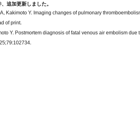
2件、追加更新しました。
 A, Kakimoto Y. Imaging changes of pulmonary thromboemboli
 of print.
to Y. Postmortem diagnosis of fatal venous air embolism due to
2025;79:102734.