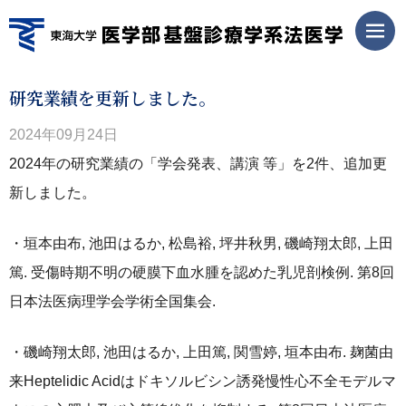
研究業績を更新しました。
2024年09月24日
2024年の研究業績の「学会発表、講演 等」を2件、追加更
新しました。
・垣本由布, 池田はるか, 松島裕, 坪井秋男, 磯崎翔太郎, 上田
篤. 受傷時期不明の硬膜下血水腫を認めた乳児剖検例. 第8回
日本法医病理学会学術全国集会.
・磯崎翔太郎, 池田はるか, 上田篤, 関雪婷, 垣本由布. 麹菌由
来Heptelidic Acidはドキソルビシン誘発慢性心不全モデルマ