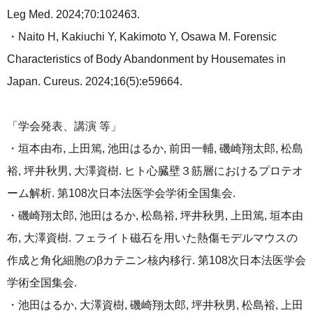
Leg Med. 2024;70:102463.
・Naito H, Kakiuchi Y, Kakimoto Y, Osawa M. Forensic
Characteristics of Body Abandonment by Housemates in
Japan. Cureus. 2024;16(5):e59664.
「学会発表、講演 等」
・垣本由布, 上田篤, 池田はるか, 前田一輔, 磯崎翔太郎, 松島
裕, 坪井秋男, 大澤資樹. ヒト心臓壁３筋層におけるプロテオ
ーム解析. 第108次日本法医学会学術全国集会.
・磯崎翔太郎, 池田はるか, 松島裕, 坪井秋男, 上田篤, 垣本由
布, 大澤資樹. フェライト磁石を用いた熱傷モデルマウスの
作成と角化細胞のβカテニン核内移行. 第108次日本法医学会
学術全国集会.
・池田はるか, 大澤資樹, 磯崎翔太郎, 坪井秋男, 松島裕, 上田